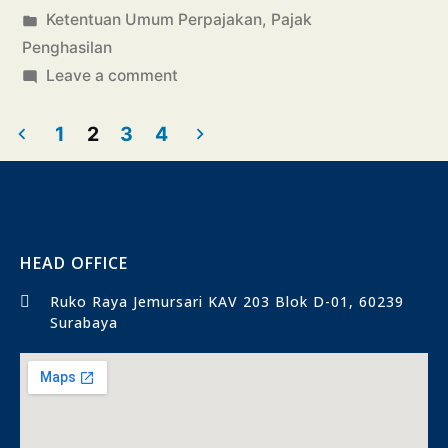
Ketentuan Umum Perpajakan
,
Pajak
Penghasilan
Leave a comment
1
2
3
4
HEAD OFFICE
Ruko Raya Jemursari KAV 203 Blok D-01, 60239
Surabaya​