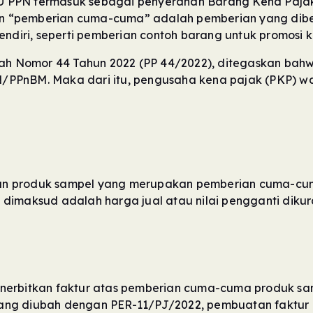
 PPN termasuk sebagai penyerahan Barang Kena Pajak
n “pemberian cuma-cuma” adalah pemberian yang dibe
endiri, seperti pemberian contoh barang untuk promosi k
ntah Nomor 44 Tahun 2022 (PP 44/2022), ditegaskan b
/PPnBM. Maka dari itu, pengusaha kena pajak (PKP) w
n produk sampel yang merupakan pemberian cuma-cuma
ng dimaksud adalah harga jual atau nilai pengganti dikur
nerbitkan faktur atas pemberian cuma-cuma produk samp
yang diubah dengan PER-11/PJ/2022, pembuatan fakt