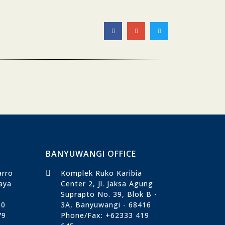
BANYUWANGI OFFICE
arro
Komplek Ruko Karibia
Raya
Center 2, Jl. Jaksa Agung
Suprapto No. 39, Blok B -
10
3A, Banyuwangi - 68416
79
Phone/Fax: +62333 419