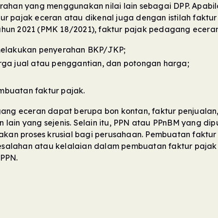
erahan yang menggunakan nilai lain sebagai DPP. Apab
r pajak eceran atau dikenal juga dengan istilah faktu
un 2021 (PMK 18/2021), faktur pajak pedagang eceran 
elakukan penyerahan BKP/JKP;
arga jual atau penggantian, dan potongan harga;
mbuatan faktur pajak.
ng eceran dapat berupa bon kontan, faktur penjualan, se
lain yang sejenis. Selain itu, PPN atau PPnBM yang d
pakan proses krusial bagi perusahaan. Pembuatan faktur
Kesalahan atau kelalaian dalam pembuatan faktur pajak 
 PPN.